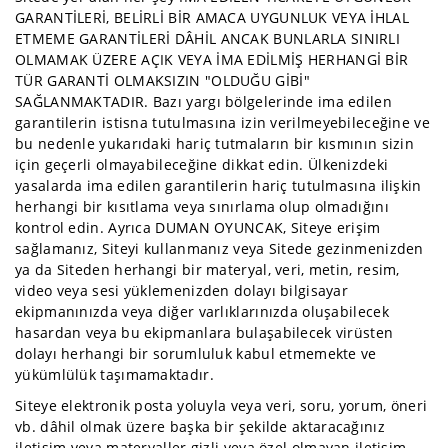
GARANTİLERİ, BELİRLİ BİR AMACA UYGUNLUK VEYA İHLAL
Spor
ETMEME GARANTİLERİ DÂHİL ANCAK BUNLARLA SINIRLI
Malzemeleri
OLMAMAK ÜZERE AÇIK VEYA İMA EDİLMİŞ HERHANGİ BİR
Şemsiye
TÜR GARANTİ OLMAKSIZIN "OLDUĞU GİBİ"
SAĞLANMAKTADIR. Bazı yargı bölgelerinde ima edilen
Uzaktan
garantilerin istisna tutulmasına izin verilmeyebileceğine ve
Kumandalı
bu nedenle yukarıdaki hariç tutmaların bir kısmının sizin
Araçlar
için geçerli olmayabileceğine dikkat edin. Ülkenizdeki
Albüm
yasalarda ima edilen garantilerin hariç tutulmasına ilişkin
herhangi bir kısıtlama veya sınırlama olup olmadığını
El
kontrol edin. Ayrıca DUMAN OYUNCAK, Siteye erişim
Fanı
sağlamanız, Siteyi kullanmanız veya Sitede gezinmenizden
Baharatlık
ya da Siteden herhangi bir materyal, veri, metin, resim,
video veya sesi yüklemenizden dolayı bilgisayar
Banyo
ekipmanınızda veya diğer varlıklarınızda oluşabilecek
hasardan veya bu ekipmanlara bulaşabilecek virüsten
Çaydanlık
dolayı herhangi bir sorumluluk kabul etmemekte ve
Çerçeve
yükümlülük taşımamaktadır.
Gümüş
Siteye elektronik posta yoluyla veya veri, soru, yorum, öneri
vb. dâhil olmak üzere başka bir şekilde aktaracağınız
Hediyelikler
iletişim veya materyaller gizli veya özel olmayan iletişim