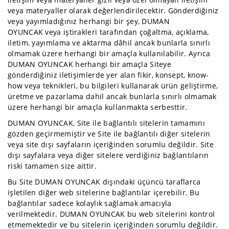
veya materyaller olarak değerlendirilecektir. Gönderdiğiniz
Kahve
veya yayımladığınız herhangi bir şey, DUMAN
Fincanı
OYUNCAK veya iştirakleri tarafından çoğaltma, açıklama,
Kapı
iletim, yayımlama ve aktarma dâhil ancak bunlarla sınırlı
Boncuğu
olmamak üzere herhangi bir amaçla kullanılabilir. Ayrıca
DUMAN OYUNCAK herhangi bir amaçla Siteye
Kupa
gönderdiğiniz iletişimlerde yer alan fikir, konsept, know-
Kutu
how veya teknikleri, bu bilgileri kullanarak ürün geliştirme,
üretme ve pazarlama dahil ancak bunlarla sınırlı olmamak
Mutfak
üzere herhangi bir amaçla kullanmakta serbesttir.
Ürünü
DUMAN OYUNCAK, Site ile bağlantılı sitelerin tamamını
Nişan
gözden geçirmemiştir ve Site ile bağlantılı diğer sitelerin
veya site dışı sayfaların içeriğinden sorumlu değildir. Site
Saat
dışı sayfalara veya diğer sitelere verdiğiniz bağlantıların
Termos
riski tamamen size aittir.
Bu Site DUMAN OYUNCAK dışındaki üçüncü taraflarca
işletilen diğer web sitelerine bağlantılar içerebilir. Bu
bağlantılar sadece kolaylık sağlamak amacıyla
verilmektedir. DUMAN OYUNCAK bu web sitelerini kontrol
etmemektedir ve bu sitelerin içeriğinden sorumlu değildir.