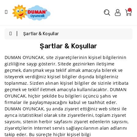
Kategoriler
0
Kampanyalı
Ürünler
Şartlar & Koşullar
Tüm
Şartlar & Koşullar
Ürünler
DUMAN OYUNCAK, site ziyaretçilerinin kişisel bilgilerinin
Arabalar
gizliliğine saygı gösterir. Sitede gezinirken iletişime
Araçlar
geçmek, danışmak veya teklif almak amacıyla bilerek ve
isteyerek verdiğiniz kişisel bilgiler dışında bilgileriniz
Bebek
toplanmaz. Sizden alınan kişisel bilgiler de sizinle irtibata
Oyuncakları
geçmek ve teklif iletmek amacıyla kullanılacaktır.
DUMAN
Bebekler
OYUNCAK
, hiçbir şekilde bu bilgileri üçüncü şahıs ve
firmalar ile paylaşmayacağını kabul ve taahhüt eder.
Deniz
DUMAN OYUNCAK, şu anda ziyaret ettiğiniz web sitesi ile
Malzemeleri
ayrıca istatistiksel olarak site ziyaretlerini, toplam ziyaret
sayısını, sitenin herbir sayfasını ziyaret edenlerin sayısını,
Eğitici
ziyaretçilerin Internet servis sağlayıcılarının alan adlarını
Oyuncaklar
takip eder. Bu süreçte hiçbir kişisel bilgi