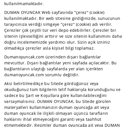
Hobi
kullanılmamaktadır.
Oyuncakları
DUMAN OYUNCAK Web sayfasında "çerez" (cookie)
Köpük
kullanılmaktadır. Bir web sitesine girdiğinizde, sunucunun
Atanlar
tarayıcınıza verdiği simgeye "çerez" (cookie) adı verilir.
Ve
Çerezler çok çeşitli tür veri depo edebilirler. Çerezler bir
Işık
sitenin işlevselliğini arttırır ve size sitenin kullanımını daha
Grubu
doğru incelememizde yardımcı olur. Sizin açık izniniz
olmadıkça çerezler asla kişisel bilgi toplamaz.
Kutu
Oyunları
Dumanoyuncak.com üzerinden dışarı bağlantılar
mevcuttur. Dışarı bağlantılar yeni sayfada açılacaktır. Bu
Lisanslı
bağlantıların ulaştığı sayfalarda yer alan içerikten
Oyuncaklar
dumanoyuncak.com sorumlu değildir.
Müzik
Aksi belirtilmedikçe bu Sitede gördüğünüz veya
Aletleri
okuduğunuz tüm bilgilerin telif haklarıyla korunduğunu ve
Oyun
sadece bu Şart ve Koşullara göre kullanılabileceğini
Setleri
varsaymalısınız. DUMAN OYUNCAK, bu Sitede görülen
materyalleri kullanmanızın duman oyuncağa ait veya
Oyuncak
duman oyuncak ile ilişkili olmayan üçüncü tarafların
Silahlar
haklarını ihlal etmeyeceğini garanti veya taahhüt
etmemektedir. Resimler duman oyuncağa ait veya DUMAN
Park