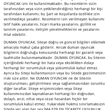
OYUNCAK izni ile kullanılmaktadır. Bu resimlerin sizin
-
Bahçe
tarafınızdan veya sizin yetkilendirdiğiniz herhangi bir kişi
tarafından kullanımı, bu Şart ve Koşullarda özellikle izin
Parti
verilmedikçe yasaktır. Resimlerin izin verilmeyen kullanımı
Ve
telif hakkı yasalarını, ticari marka yasalarını, gizlilik ve
Yılbaşı
tanıtım yasalarını, iletişim yönetmeliklerini ve yasalarını
Malzemeleri
ihlal edebilir.
Peluş
DUMAN OYUNCAK, Siteye doğru ve güncel bilgileri eklemek
Oyuncaklar
amacıyla makul çaba gösterir. Ancak duman oyuncak
bilgilerin doğruluğu konusunda herhangi bir garanti veya
Pil
taahhütte bulunmamaktadır. DUMAN OYUNCAK, bu Sitenin
Pilli
içeriğindeki herhangi bir hata veya eksiklikten dolayı
Oyuncaklar
herhangi bir sorumluluk veya yükümlülük kabul etmez.
Ayrıca bu Siteyi kullanmanızın veya bu Sitede gezinmenizin
Plaj
riski size aittir. Ne DUMAN OYUNCAK ne de Sitenin
Oyuncakları
oluşturulması, geliştirilmesi veya sağlanmasından sorumlu
Puzzle
diğer taraflar, Siteye erişiminizden veya Siteyi
kullanımınızdan kaynaklanan herhangi bir doğrudan,
Rol
dolaylı, arızi, nihai veya cezai hasardan hiçbir bir
Oyun
sorumluluk kabul etmez. Yukarıdaki hükmü sınırlamaksızın
Setleri
Sitede yer alan her şey İMA EDİLEN TİCARETE UYGUNLUK