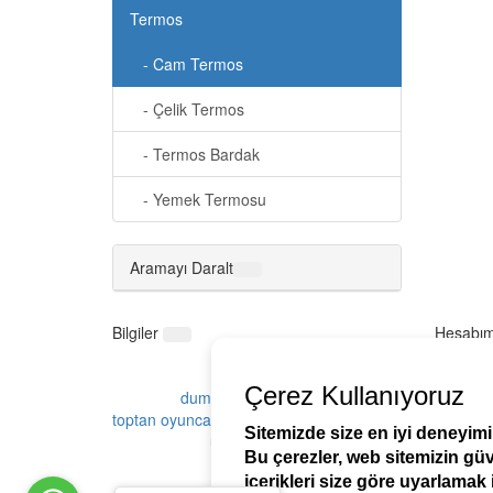
Termos
- Cam Termos
- Çelik Termos
- Termos Bardak
- Yemek Termosu
Aramayı Daralt
Bilgiler
Hesabı
Çerez Kullanıyoruz
duman oyuncak
toptan oyuncak
toptan oy
toptan oyuncak fiyatları
çocuk oyuncakları
toptan o
Sitemizde size en iyi deneyim
ucuz toptan oyuncak
ucuza toptan oyu
Bu çerezler, web sitemizin gü
içerikleri size göre uyarlamak i