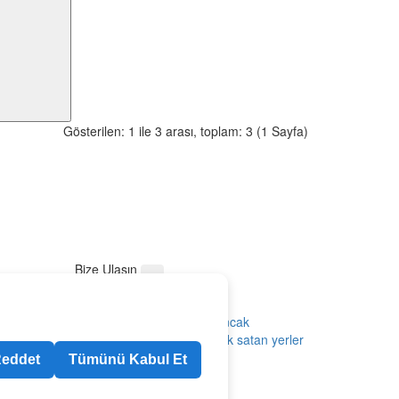
Gösterilen: 1 ile 3 arası, toplam: 3 (1 Sayfa)
Bize Ulaşın
ygun toptan oyuncak
ucuza toptan oyuncak
ncak toptancıları
ucuza toptan oyuncak satan yerler
k toptancıları
toptan oyuncak satıcıları
eddet
Tümünü Kabul Et