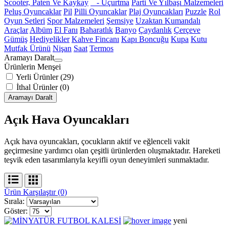
Scooter, Paten Ve Kaykay
- Uçurtma
Parti Ve Yılbaşı Malzemeleri
Peluş Oyuncaklar
Pil
Pilli Oyuncaklar
Plaj Oyuncakları
Puzzle
Rol
Oyun Setleri
Spor Malzemeleri
Şemsiye
Uzaktan Kumandalı
Araçlar
Albüm
El Fanı
Baharatlık
Banyo
Çaydanlık
Çerçeve
Gümüş
Hediyelikler
Kahve Fincanı
Kapı Boncuğu
Kupa
Kutu
Mutfak Ürünü
Nişan
Saat
Termos
Aramayı Daralt
Ürünlerin Menşei
Yerli Ürünler (29)
İthal Ürünler (0)
Aramayı Daralt
Açık Hava Oyuncakları
Açık hava oyuncakları, çocukların aktif ve eğlenceli vakit
geçirmesine yardımcı olan çeşitli ürünlerden oluşmaktadır. Hareketi
teşvik eden tasarımlarıyla keyifli oyun deneyimleri sunmaktadır.
Ürün Karşılaştır (0)
Sırala:
Göster:
yeni