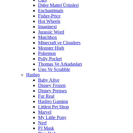
Diğer Mattel Ürünleri
Enchantimals
Fisher-Price
Hot Wheels
Imaginext
Jurassic Word
Matchbox
Minecraft ve Cloudees
Monster High
Pokemon
Polly Pocket
Thomas Ve Arkadaşları
Uno Ve Scrabble
Hasbro
Baby Alive
Disney Frozen
Disney Prenses
Fur Real
Hasbro Gaming
Littlest Pet Shop
Marvel
My Little Pony
Nerf
PJ Mask