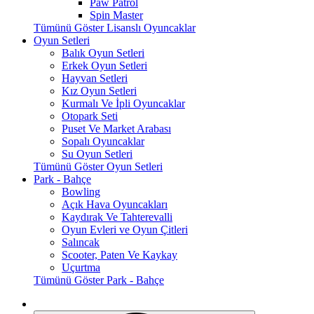
Paw Patrol
Spin Master
Tümünü Göster Lisanslı Oyuncaklar
Oyun Setleri
Balık Oyun Setleri
Erkek Oyun Setleri
Hayvan Setleri
Kız Oyun Setleri
Kurmalı Ve İpli Oyuncaklar
Otopark Seti
Puset Ve Market Arabası
Sopalı Oyuncaklar
Su Oyun Setleri
Tümünü Göster Oyun Setleri
Park - Bahçe
Bowling
Açık Hava Oyuncakları
Kaydırak Ve Tahterevalli
Oyun Evleri ve Oyun Çitleri
Salıncak
Scooter, Paten Ve Kaykay
Uçurtma
Tümünü Göster Park - Bahçe