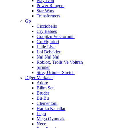
Play-Doh
Power Rangers
Star Wars
Transformers
Gp
Cicciobello
Cry Babies
Goojitzu Ve Gormiiti
Gp Figürleri
Little Live
Lol Bebekler
Na! Na! Na!
Roblox, Trolls Ve Voltran
Şirinler
Streç Ürünler Stretch
Diğer Markalar
Adore
Bilim Seti
Bruder
Bu-Bu
Clementoni
Harika Kanatlar
Lego
Mega Oyuncak
Neco