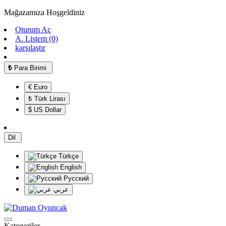
Mağazamıza Hoşgeldiniz
Oturum Aç
A. Listem (0)
karşılaştır
₺
Para Birimi
€ Euro
₺ Türk Lirası
$ US Dollar
Dil
Türkçe
English
Русский
عربي
Kategoriler