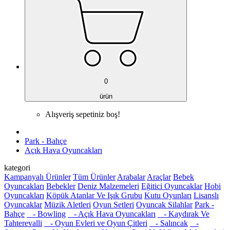
0
ürün
Alışveriş sepetiniz boş!
Park - Bahçe
Açık Hava Oyuncakları
kategori
Kampanyalı Ürünler
Tüm Ürünler
Arabalar
Araçlar
Bebek
Oyuncakları
Bebekler
Deniz Malzemeleri
Eğitici Oyuncaklar
Hobi
Oyuncakları
Köpük Atanlar Ve Işık Grubu
Kutu Oyunları
Lisanslı
Oyuncaklar
Müzik Aletleri
Oyun Setleri
Oyuncak Silahlar
Park -
Bahçe
- Bowling
- Açık Hava Oyuncakları
- Kaydırak Ve
Tahterevalli
- Oyun Evleri ve Oyun Çitleri
- Salıncak
-