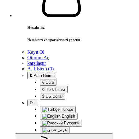
Hesabınız
Hesabınızı ve siparişlerinizi yönetin
Kayıt Ol
Oturum Aç
karşılaştır
A. Listem (0)
₺
Para Birimi
€ Euro
₺ Türk Lirası
$ US Dollar
Dil
Türkçe
English
Русский
عربي