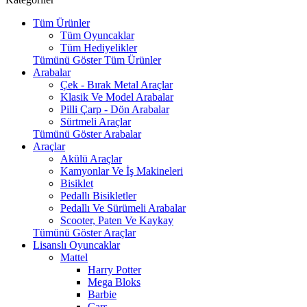
Tüm Ürünler
Tüm Oyuncaklar
Tüm Hediyelikler
Tümünü Göster Tüm Ürünler
Arabalar
Çek - Bırak Metal Araçlar
Klasik Ve Model Arabalar
Pilli Çarp - Dön Arabalar
Sürtmeli Araçlar
Tümünü Göster Arabalar
Araçlar
Akülü Araçlar
Kamyonlar Ve İş Makineleri
Bisiklet
Pedallı Bisikletler
Pedallı Ve Sürümeli Arabalar
Scooter, Paten Ve Kaykay
Tümünü Göster Araçlar
Lisanslı Oyuncaklar
Mattel
Harry Potter
Mega Bloks
Barbie
Cars