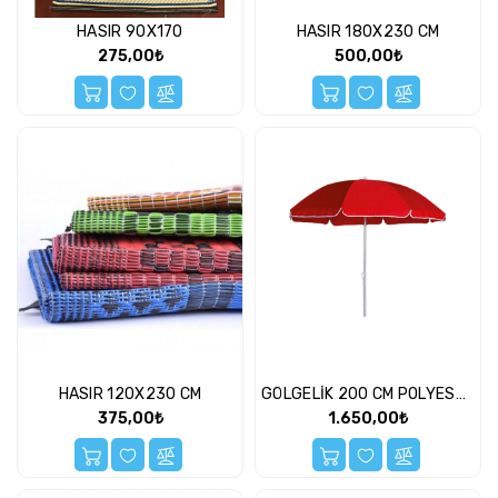
-
HASIR 90X170
HASIR 180X230 CM
Bahçe
275,00₺
500,00₺
Parti
Ve
Yılbaşı
Malzemeleri
Peluş
Oyuncaklar
Pil
Pilli
Oyuncaklar
Plaj
Oyuncakları
HASIR 120X230 CM
GÖLGELİK 200 CM POLYESTER LÜX
Puzzle
375,00₺
1.650,00₺
Rol
Oyun
Setleri