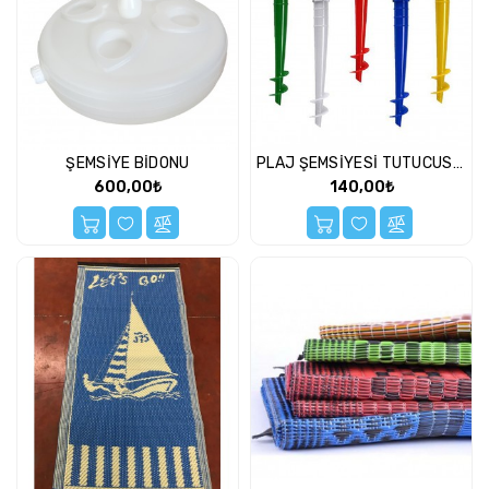
Hobi
Oyuncakları
Köpük
Atanlar
Ve
Işık
Grubu
ŞEMSİYE BİDONU
PLAJ ŞEMSİYESİ TUTUCUSU KAZIK
600,00₺
140,00₺
Kutu
Oyunları
Lisanslı
Oyuncaklar
Müzik
Aletleri
Oyun
Setleri
Oyuncak
Silahlar
Park