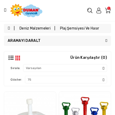
Kategoriler
0
Kampanyalı
Ürünler
Deniz Malzemeleri
Plaj Şemsiyesi Ve Hasır
Tüm
Ürünler
ARAMAYI DARALT
Arabalar
Araçlar
Ürün Karşılaştır (0)
Bebek
Sırala:
Oyuncakları
Bebekler
Göster:
Deniz
Malzemeleri
Eğitici
Oyuncaklar