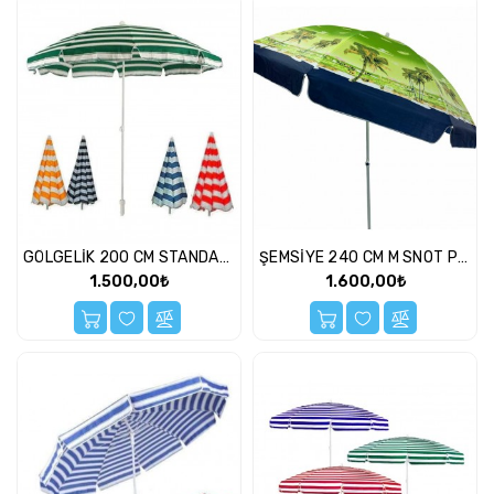
Spor
Malzemeleri
Şemsiye
Uzaktan
Kumandalı
Araçlar
Albüm
El
GÖLGELİK 200 CM STANDART
ŞEMSİYE 240 CM M SNOT POLYESTER
Fanı
1.500,00₺
1.600,00₺
Baharatlık
Banyo
Çaydanlık
Çerçeve
Gümüş
Hediyelikler