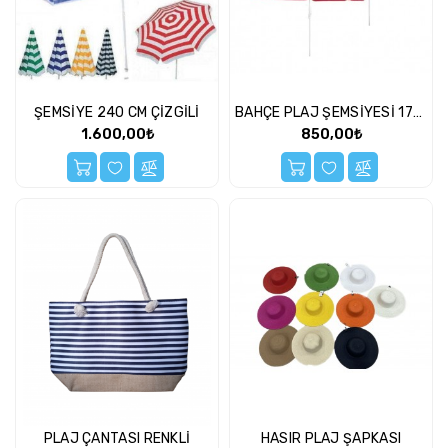
Kahve
Fincanı
Kapı
Boncuğu
ŞEMSİYE 240 CM ÇİZGİLİ
BAHÇE PLAJ ŞEMSİYESİ 170 CM ÇİZGİLİ
Kupa
1.600,00₺
850,00₺
Kutu
Mutfak
Ürünü
Nişan
Saat
Termos
PLAJ ÇANTASI RENKLİ
HASIR PLAJ ŞAPKASI