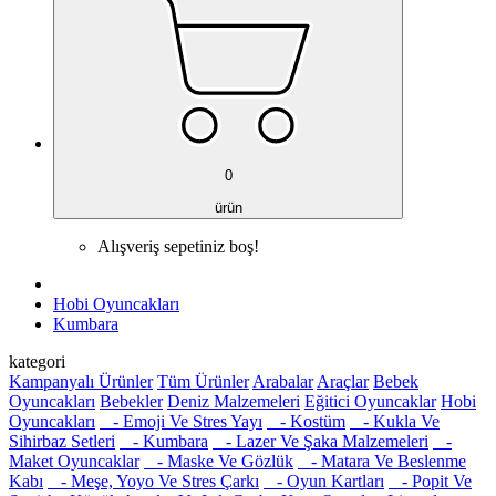
0
ürün
Alışveriş sepetiniz boş!
Hobi Oyuncakları
Kumbara
kategori
Kampanyalı Ürünler
Tüm Ürünler
Arabalar
Araçlar
Bebek
Oyuncakları
Bebekler
Deniz Malzemeleri
Eğitici Oyuncaklar
Hobi
Oyuncakları
- Emoji Ve Stres Yayı
- Kostüm
- Kukla Ve
Sihirbaz Setleri
- Kumbara
- Lazer Ve Şaka Malzemeleri
-
Maket Oyuncaklar
- Maske Ve Gözlük
- Matara Ve Beslenme
Kabı
- Meşe, Yoyo Ve Stres Çarkı
- Oyun Kartları
- Popit Ve