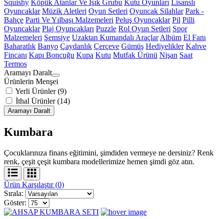
Squishy
Köpük Atanlar Ve Işık Grubu
Kutu Oyunları
Lisanslı
Oyuncaklar
Müzik Aletleri
Oyun Setleri
Oyuncak Silahlar
Park -
Bahçe
Parti Ve Yılbaşı Malzemeleri
Peluş Oyuncaklar
Pil
Pilli
Oyuncaklar
Plaj Oyuncakları
Puzzle
Rol Oyun Setleri
Spor
Malzemeleri
Şemsiye
Uzaktan Kumandalı Araçlar
Albüm
El Fanı
Baharatlık
Banyo
Çaydanlık
Çerçeve
Gümüş
Hediyelikler
Kahve
Fincanı
Kapı Boncuğu
Kupa
Kutu
Mutfak Ürünü
Nişan
Saat
Termos
Aramayı Daralt
Ürünlerin Menşei
Yerli Ürünler (9)
İthal Ürünler (14)
Aramayı Daralt
Kumbara
Çocuklarınıza finans eğitimini, şimdiden vermeye ne dersiniz? Renk
renk, çeşit çeşit kumbara modellerimize hemen şimdi göz atın.
Ürün Karşılaştır (0)
Sırala:
Göster: