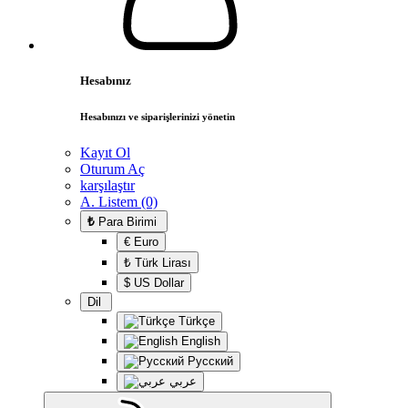
Hesabınız
Hesabınızı ve siparişlerinizi yönetin
Kayıt Ol
Oturum Aç
karşılaştır
A. Listem (0)
₺
Para Birimi
€ Euro
₺ Türk Lirası
$ US Dollar
Dil
Türkçe
English
Русский
عربي