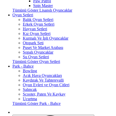
Paw Patrol
Spin Master
Tümünü Göster Lisanslı Oyuncaklar
Oyun Setleri
Balık Oyun Setleri
Erkek Oyun Setleri
Hayvan Setleri
Kız Oyun Setleri
Kurmalı Ve İpli Oyuncaklar
Otopark Seti
Puset Ve Market Arabası
Sopalı Oyuncaklar
Su Oyun Setleri
Tümünü Göster Oyun Setleri
Park - Bahçe
Bowling
Açık Hava Oyuncakları
Kaydırak Ve Tahterevalli
Oyun Evleri ve Oyun Çitleri
Salıncak
Scooter, Paten Ve Kaykay
Uçurtma
Tümünü Göster Park - Bahçe