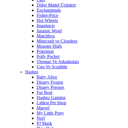
Diğer Mattel Ürünleri
Enchantimals
Fisher-Price
Hot Wheels
Imaginext
Jurassic Word
Matchbox
Minecraft ve Cloudees
Monster High
Pokemon
Polly Pocket
Thomas Ve Arkadaşları
Uno Ve Scrabble
Hasbro
Baby Alive
Disney Frozen
Disney Prenses
Fur Real
Hasbro Gaming
Littlest Pet Shop
Marvel
My Little Pony
Nerf
PJ Mask