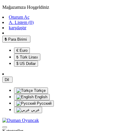
Mağazamıza Hoşgeldiniz
Oturum Aç
A. Listem (0)
karşılaştır
₺
Para Birimi
€ Euro
₺ Türk Lirası
$ US Dollar
Dil
Türkçe
English
Русский
عربي
Kategoriler