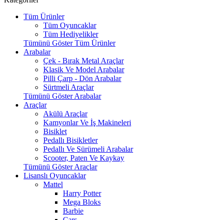
Tüm Ürünler
Tüm Oyuncaklar
Tüm Hediyelikler
Tümünü Göster Tüm Ürünler
Arabalar
Çek - Bırak Metal Araçlar
Klasik Ve Model Arabalar
Pilli Çarp - Dön Arabalar
Sürtmeli Araçlar
Tümünü Göster Arabalar
Araçlar
Akülü Araçlar
Kamyonlar Ve İş Makineleri
Bisiklet
Pedallı Bisikletler
Pedallı Ve Sürümeli Arabalar
Scooter, Paten Ve Kaykay
Tümünü Göster Araçlar
Lisanslı Oyuncaklar
Mattel
Harry Potter
Mega Bloks
Barbie
Cars