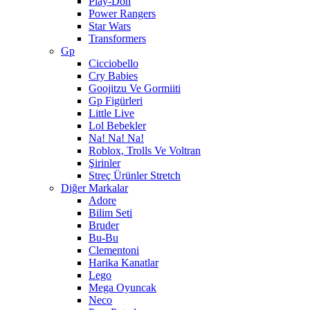
Play-Doh
Power Rangers
Star Wars
Transformers
Gp
Cicciobello
Cry Babies
Goojitzu Ve Gormiiti
Gp Figürleri
Little Live
Lol Bebekler
Na! Na! Na!
Roblox, Trolls Ve Voltran
Şirinler
Streç Ürünler Stretch
Diğer Markalar
Adore
Bilim Seti
Bruder
Bu-Bu
Clementoni
Harika Kanatlar
Lego
Mega Oyuncak
Neco