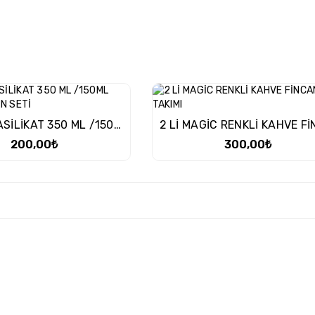
3 LÜ BORASİLİKAT 350 ML /150ML CEZVE FİNCAN SETİ
200,00₺
300,00₺