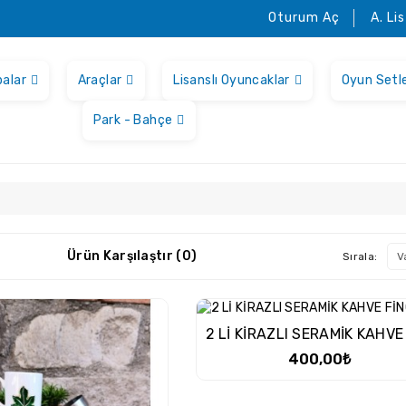
Oturum Aç
A. Li
balar
Araçlar
Lisanslı Oyuncaklar
Oyun Setle
Park - Bahçe
Ürün Karşılaştır (0)
Sırala:
400,00₺