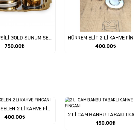
5 PCS TEPSİLİ GOLD SUNUM SETİ
750,00₺
400,00₺
LUNA PORSELEN 2 Lİ KAHVE FİNCANI
400,00₺
150,00₺