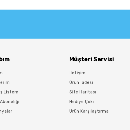
bım
Müşteri Servisi
ım
İletişim
lerim
Ürün İadesi
iş Listem
Site Haritası
Aboneliği
Hediye Çeki
yalar
Ürün Karşılaştırma