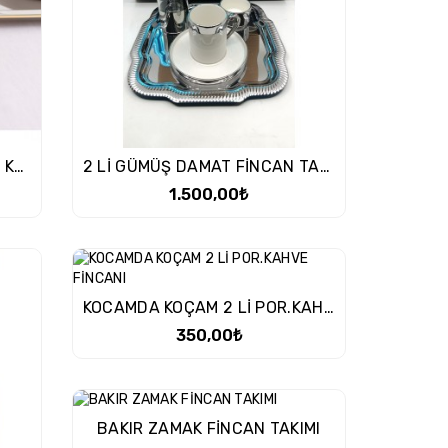
2 Lİ NODRİC DİGİTAL BASKILI KAHVE FİNCANI
2 Lİ GÜMÜŞ DAMAT FİNCAN TAKIMI
1.500,00₺
KOCAMDA KOÇAM 2 Lİ POR.KAHVE FİNCANI
350,00₺
BAKIR ZAMAK FİNCAN TAKIMI