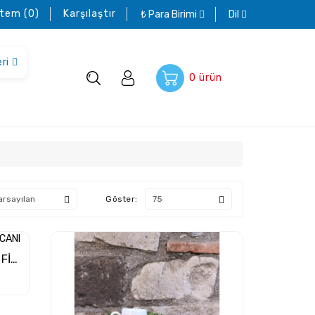
stem (0)
Karşılaştır
₺
Para Birimi
Dil
ri
0
ürün
Göster:
2 Lİ KİRAZLI SERAMİK KAHVE FİNCANI