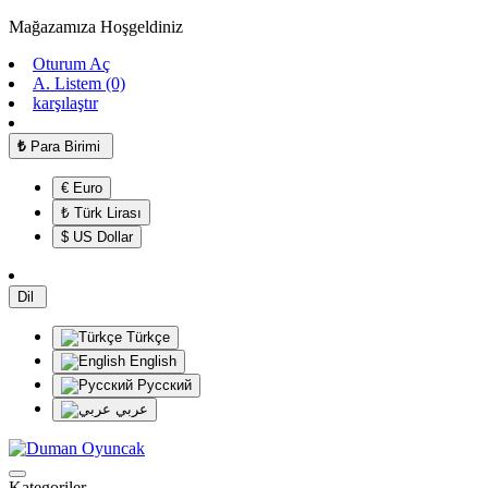
Mağazamıza Hoşgeldiniz
Oturum Aç
A. Listem (0)
karşılaştır
₺
Para Birimi
€ Euro
₺ Türk Lirası
$ US Dollar
Dil
Türkçe
English
Русский
عربي
Kategoriler