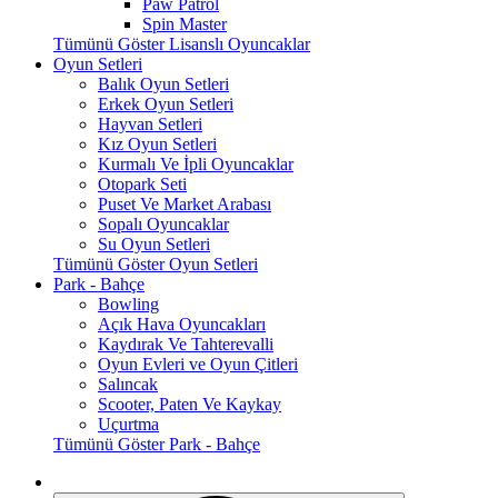
Paw Patrol
Spin Master
Tümünü Göster Lisanslı Oyuncaklar
Oyun Setleri
Balık Oyun Setleri
Erkek Oyun Setleri
Hayvan Setleri
Kız Oyun Setleri
Kurmalı Ve İpli Oyuncaklar
Otopark Seti
Puset Ve Market Arabası
Sopalı Oyuncaklar
Su Oyun Setleri
Tümünü Göster Oyun Setleri
Park - Bahçe
Bowling
Açık Hava Oyuncakları
Kaydırak Ve Tahterevalli
Oyun Evleri ve Oyun Çitleri
Salıncak
Scooter, Paten Ve Kaykay
Uçurtma
Tümünü Göster Park - Bahçe