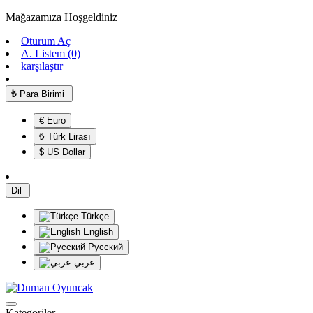
Mağazamıza Hoşgeldiniz
Oturum Aç
A. Listem (0)
karşılaştır
₺
Para Birimi
€ Euro
₺ Türk Lirası
$ US Dollar
Dil
Türkçe
English
Русский
عربي
Kategoriler