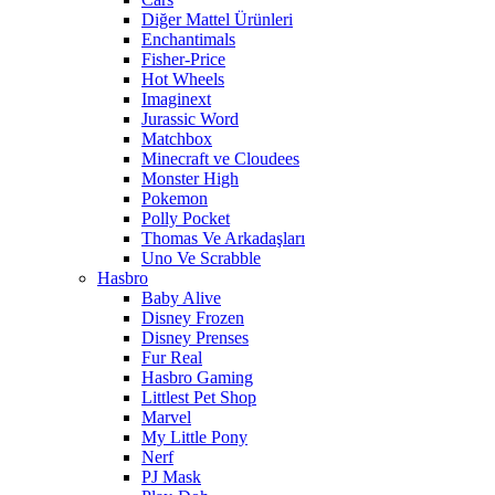
Diğer Mattel Ürünleri
Enchantimals
Fisher-Price
Hot Wheels
Imaginext
Jurassic Word
Matchbox
Minecraft ve Cloudees
Monster High
Pokemon
Polly Pocket
Thomas Ve Arkadaşları
Uno Ve Scrabble
Hasbro
Baby Alive
Disney Frozen
Disney Prenses
Fur Real
Hasbro Gaming
Littlest Pet Shop
Marvel
My Little Pony
Nerf
PJ Mask