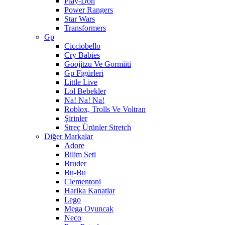
Play-Doh
Power Rangers
Star Wars
Transformers
Gp
Cicciobello
Cry Babies
Goojitzu Ve Gormiiti
Gp Figürleri
Little Live
Lol Bebekler
Na! Na! Na!
Roblox, Trolls Ve Voltran
Şirinler
Streç Ürünler Stretch
Diğer Markalar
Adore
Bilim Seti
Bruder
Bu-Bu
Clementoni
Harika Kanatlar
Lego
Mega Oyuncak
Neco