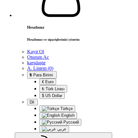
Hesabınız
Hesabınızı ve siparişlerinizi yönetin
Kayıt Ol
Oturum Aç
karşılaştır
A. Listem (0)
₺
Para Birimi
€ Euro
₺ Türk Lirası
$ US Dollar
Dil
Türkçe
English
Русский
عربي