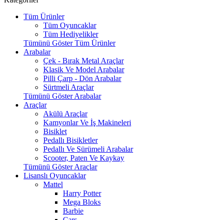
Tüm Ürünler
Tüm Oyuncaklar
Tüm Hediyelikler
Tümünü Göster Tüm Ürünler
Arabalar
Çek - Bırak Metal Araçlar
Klasik Ve Model Arabalar
Pilli Çarp - Dön Arabalar
Sürtmeli Araçlar
Tümünü Göster Arabalar
Araçlar
Akülü Araçlar
Kamyonlar Ve İş Makineleri
Bisiklet
Pedallı Bisikletler
Pedallı Ve Sürümeli Arabalar
Scooter, Paten Ve Kaykay
Tümünü Göster Araçlar
Lisanslı Oyuncaklar
Mattel
Harry Potter
Mega Bloks
Barbie
Cars