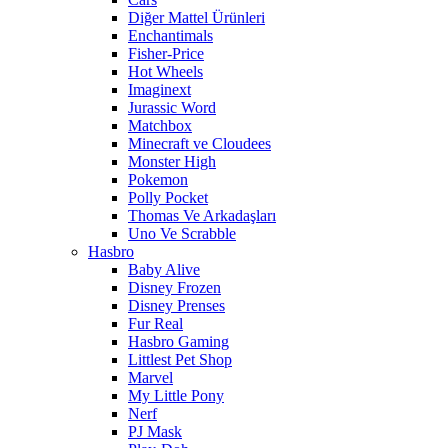
Diğer Mattel Ürünleri
Enchantimals
Fisher-Price
Hot Wheels
Imaginext
Jurassic Word
Matchbox
Minecraft ve Cloudees
Monster High
Pokemon
Polly Pocket
Thomas Ve Arkadaşları
Uno Ve Scrabble
Hasbro
Baby Alive
Disney Frozen
Disney Prenses
Fur Real
Hasbro Gaming
Littlest Pet Shop
Marvel
My Little Pony
Nerf
PJ Mask