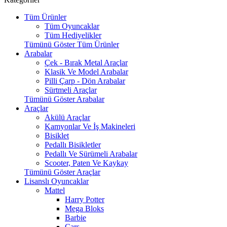
Tüm Ürünler
Tüm Oyuncaklar
Tüm Hediyelikler
Tümünü Göster Tüm Ürünler
Arabalar
Çek - Bırak Metal Araçlar
Klasik Ve Model Arabalar
Pilli Çarp - Dön Arabalar
Sürtmeli Araçlar
Tümünü Göster Arabalar
Araçlar
Akülü Araçlar
Kamyonlar Ve İş Makineleri
Bisiklet
Pedallı Bisikletler
Pedallı Ve Sürümeli Arabalar
Scooter, Paten Ve Kaykay
Tümünü Göster Araçlar
Lisanslı Oyuncaklar
Mattel
Harry Potter
Mega Bloks
Barbie
Cars