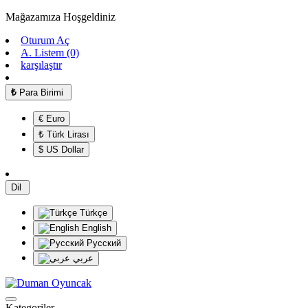
Mağazamıza Hoşgeldiniz
Oturum Aç
A. Listem (0)
karşılaştır
₺
Para Birimi
€ Euro
₺ Türk Lirası
$ US Dollar
Dil
Türkçe
English
Русский
عربي
Kategoriler