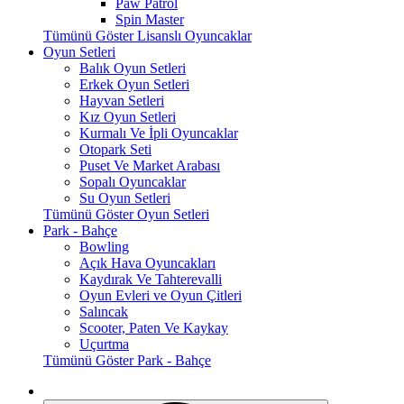
Paw Patrol
Spin Master
Tümünü Göster Lisanslı Oyuncaklar
Oyun Setleri
Balık Oyun Setleri
Erkek Oyun Setleri
Hayvan Setleri
Kız Oyun Setleri
Kurmalı Ve İpli Oyuncaklar
Otopark Seti
Puset Ve Market Arabası
Sopalı Oyuncaklar
Su Oyun Setleri
Tümünü Göster Oyun Setleri
Park - Bahçe
Bowling
Açık Hava Oyuncakları
Kaydırak Ve Tahterevalli
Oyun Evleri ve Oyun Çitleri
Salıncak
Scooter, Paten Ve Kaykay
Uçurtma
Tümünü Göster Park - Bahçe