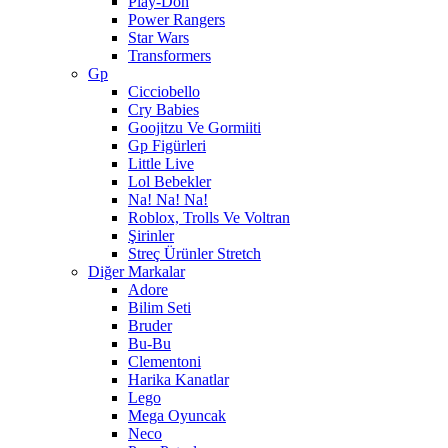
Play-Doh
Power Rangers
Star Wars
Transformers
Gp
Cicciobello
Cry Babies
Goojitzu Ve Gormiiti
Gp Figürleri
Little Live
Lol Bebekler
Na! Na! Na!
Roblox, Trolls Ve Voltran
Şirinler
Streç Ürünler Stretch
Diğer Markalar
Adore
Bilim Seti
Bruder
Bu-Bu
Clementoni
Harika Kanatlar
Lego
Mega Oyuncak
Neco