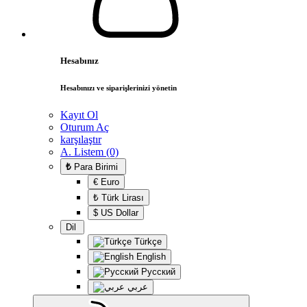
Hesabınız
Hesabınızı ve siparişlerinizi yönetin
Kayıt Ol
Oturum Aç
karşılaştır
A. Listem (0)
₺
Para Birimi
€ Euro
₺ Türk Lirası
$ US Dollar
Dil
Türkçe
English
Русский
عربي