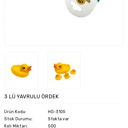
Hobi
Oyuncakları
Köpük
Atanlar
Ve
Işık
Grubu
Kutu
Oyunları
Lisanslı
Oyuncaklar
Müzik
Aletleri
Oyun
3 LÜ YAVRULU ÖRDEK
Setleri
Oyuncak
Ürün Kodu:
HG-3105
Silahlar
Stok Durumu:
Stokta var
Koli Miktarı:
500
Park