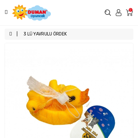
Kategoriler
0
Kampanyalı
Ürünler
3 LÜ YAVRULU ÖRDEK
Tüm
Ürünler
Arabalar
Araçlar
Bebek
Oyuncakları
Bebekler
Deniz
Malzemeleri
Eğitici
Oyuncaklar