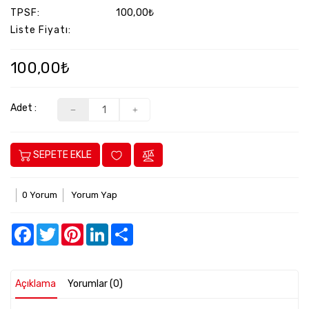
-
TPSF:
100,00₺
Bahçe
Liste Fiyatı:
Parti
Ve
100,00₺
Yılbaşı
Malzemeleri
Adet :
Peluş
Oyuncaklar
Pil
SEPETE EKLE
Pilli
Oyuncaklar
0 Yorum
Yorum Yap
Plaj
Oyuncakları
Facebook
Twitter
Pinterest
LinkedIn
Share
Puzzle
Rol
Açıklama
Yorumlar (0)
Oyun
Setleri